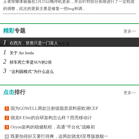
王者荣耀体验服在2月25日晚停机更新，并且针对部分英雄进行了一定程度
的调整，此次的更新主要是修复一些bug和调...
精彩
专题
更多>>
1
在西方，慈善只是一门富人
1
关于 Air Jorda
2
轿车死亡率是SUV的2倍
3
“达利园模式”为什么这么
点击
排行
更多>>
国为GOWELL两款注射级脂质原料获欧洲CEP
1
骁龙8 Elite的自研架构怎么样？照亮移动计
2
Oryon架构的稳健航程，高通“平台化”战略初
3
既要拍得好又要打得爽，这两款骁龙8至尊版旗舰一
4