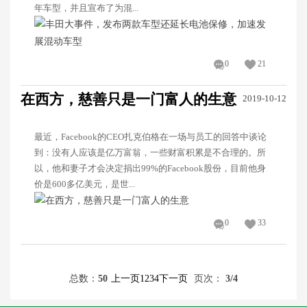
年车型，并且宣布了为混...
0
21
在西方，慈善只是一门富人的生意
2019-10-12
最近，Facebook的CEO扎克伯格在一场与员工的回答中谈论
到：没有人应该是亿万富翁，一些财富积累是不合理的。所
以，他和妻子才会决定捐出99%的Facebook股份，目前他身
价是600多亿美元，是世...
0
33
总数：
50
上一页
1
2
3
4
下一页
页次：
3
/4