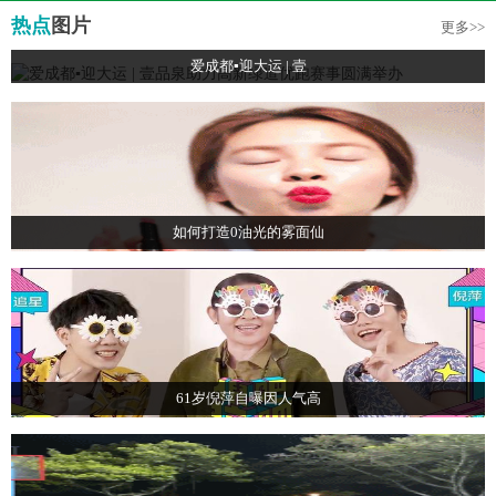
热点
图片
更多>>
爱成都▪迎大运 | 壹
如何打造0油光的雾面仙
61岁倪萍自曝因人气高