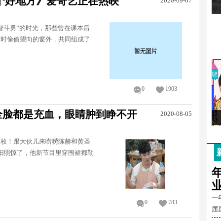
个好地方》爱奇艺正在热映
2020-09-07
斗勇”的时光，那些曾在课本后
站时偷偷望向的窗外，共同组成了
0
1903
全脸都是充血，眼睛肿到睁不开
2020-08-05
一枚！跟大伙儿来唠唠陈赫和黄圣
旧照惊了，他新节目里穿围裙都勒
一
0
783
届