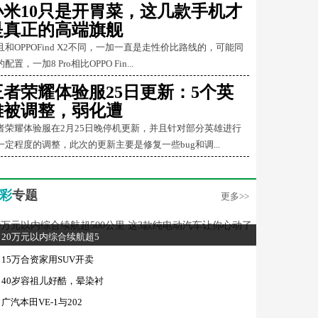
小米10只是开胃菜，这几款手机才
是真正的高端旗舰
且和OPPOFind X2不同，一加一直是走性价比路线的，可能同
配置，一加8 Pro相比OPPO Fin...
王者荣耀体验服25日更新：5个英
雄被调整，弱化遭
者荣耀体验服在2月25日晚停机更新，并且针对部分英雄进行
一定程度的调整，此次的更新主要是修复一些bug和调...
彩
专题
更多>>
20万元以内综合续航超5
15万合资家用SUV开卖
40岁容祖儿好酷，晕染衬
广汽本田VE-1与202