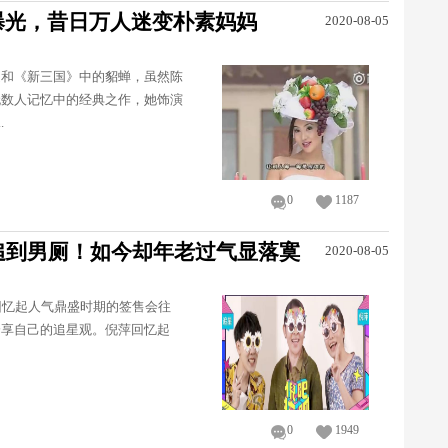
曝光，昔日万人迷变朴素妈妈
2020-08-05
迷和《新三国》中的貂蝉，虽然陈
无数人记忆中的经典之作，她饰演
.
0
1187
追到男厕！如今却年老过气显落寞
2020-08-05
回忆起人气鼎盛时期的签售会往
分享自己的追星观。倪萍回忆起
0
1949