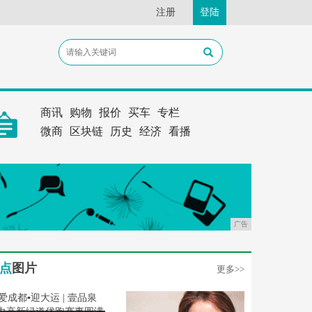
注册
登陆
商讯
购物
报价
买车
专栏
微商
区块链
历史
经济
看播
广告
点
图片
更多>>