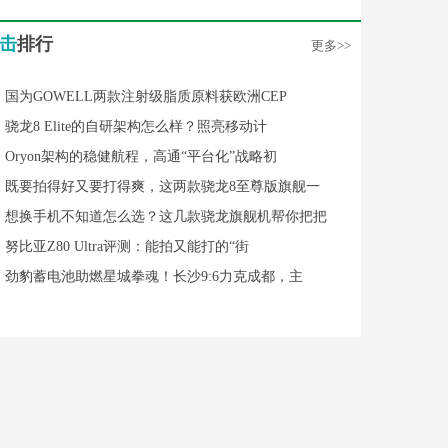
击
排行
更多>>
国为GOWELL两款注射级脂质原料获欧洲CEP
骁龙8 Elite的自研架构怎么样？照亮移动计
Oryon架构的稳健航程，高通“平台化”战略初
既要拍得好又要打得爽，这两款骁龙8至尊版旗舰一
想换手机不知道怎么选？这几款骁龙旗舰机帮你把把
努比亚Z80 Ultra评测：能拍又能打的“街
劲豹蓄电池助燃星城拳魂！长沙9:6力克成都，主