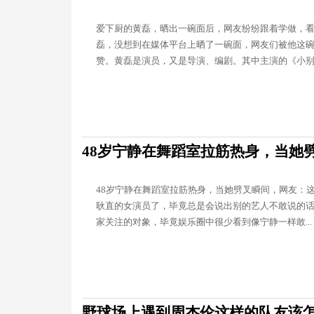
爱下厨的黄磊，晒出一碗面后，网友纷纷跟着学做，看
磊，没想到在媒体平台上晒了一碗面，网友们被他这
赞。黄磊是演员，又是导演、编剧。其中主演的《小别..
48岁宁静在舞蹈室拉筋热身，当她
48岁宁静在舞蹈室拉筋热身，当她劈叉瞬间，网友：
耿直的女演员了，毕竟总是会说出别的艺人不敢说的
家关注的对象，毕竟娱乐圈中很少看到像宁静一样敢...
野球场上遇到周杰伦这样的队友该