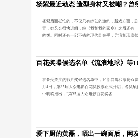
杨紫最近动态 造型身材又被嘲？曾
杨紫后面挺忙的，不仅只有综艺的邀约，新戏方面，
青，她又会很快进组，继《我和我的家乡》之后还有
的饼。同时还有一部不错的现代剧在手，导演和班底都..
百花奖曝候选名单《流浪地球》等1
在备受关注的影片奖候选名单中，10部口碑和票房双赢
月4日，第35届大众电影百花奖投票正式开启，各奖
中明确指出，“第35届大众电影百花奖各...
爱下厨的黄磊，晒出一碗面后，网