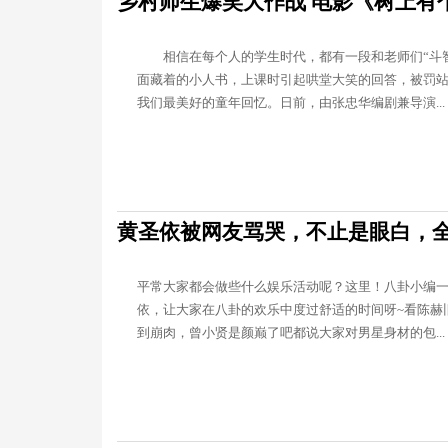
乡村师生爆笑大作战 电影《树上有
相信在每个人的学生时代，都有一段和老师们“斗智
面藏着的小人书，上课时引起哄堂大笑的回答，被罚
我们最美好的童年回忆。日前，由张忠华编剧兼导演...
黄圣依被网友骂哭，不止是眼白，
平常大家都会做些什么娱乐活动呢？这里！八卦小编
依，让大家在八卦的欢乐中度过舒适的时间呀~看陈赫
到崩肉，曾小贤是颜巅了吧都说大家对男星身材的包...