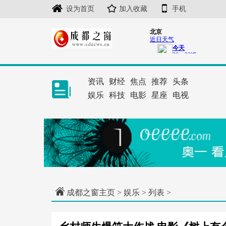
设为首页
加入收藏
手机
资讯
财经
焦点
推荐
头条
娱乐
科技
电影
星座
电视
成都之窗主页
>
娱乐
> 列表 >