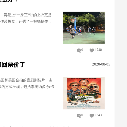
，再配上“一身正气”的上衣更是
，佯装投篮，还秀了一把骚操作，
0
1740
值回票价了
2020-08-05
美国和英国合拍的喜剧剧情片，由
戏的方式呈现，包括李奥纳多·狄卡
0
1643