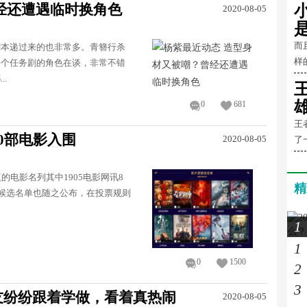
经还遭遇临时换角色
2020-08-05
而
剧本递过来的也非常多。青簪行杀
样的
一个任务剧的角色在谈，非常不错
.
0
681
王
0部电影入围
2020-08-05
了
的电影名列其中1905电影网讯8
精
项候选名单也随之公布，在投票规则
1
1
0
1500
2
3
友纷纷跟着学做，看着真热闹
2020-08-05