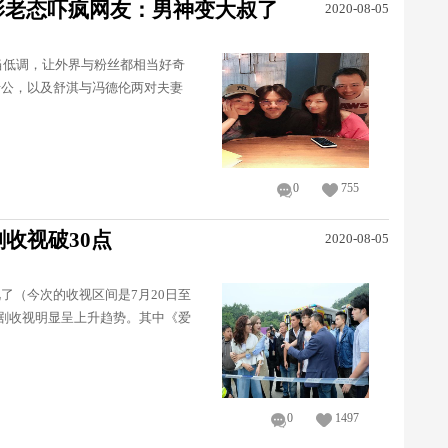
影老态吓疯网友：男神变大叔了
2020-08-05
当低调，让外界与粉丝都相当好奇
老公，以及舒淇与冯德伦两对夫妻
0
755
收视破30点
2020-08-05
了（今次的收视区间是7月20日至
线剧收视明显呈上升趋势。其中《爱
0
1497