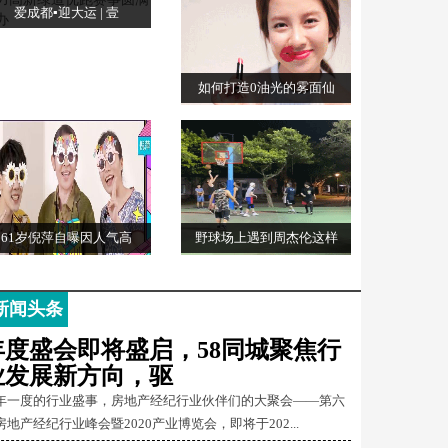
爱成都▪迎大运 | 壹
如何打造0油光的雾面仙
61岁倪萍自曝因人气高
野球场上遇到周杰伦这样
新闻头条
年度盛会即将盛启，58同城聚焦行
业发展新方向，驱
年一度的行业盛事，房地产经纪行业伙伴们的大聚会——第六
房地产经纪行业峰会暨2020产业博览会，即将于202...