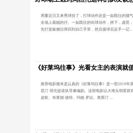
周董近日又来秀球技了，打球动作还是一如既往的骚气
全场上最靓的仔。一如既往的街球动作，胯下，虚晃
先打篮板侧沿弹回到自己手里，然后接球后反手一记...
《好莱坞往事》光看女主的表演就
推荐电影微米是认真的《好莱坞往事》是一部2019年
昆汀·塔伦提诺执导兼编剧。这部电影以大堆头明星群
皮欧、布莱德·彼特、玛格·罗比、奥斯汀·...