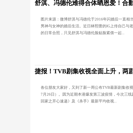
舒淇、冯德伦难得合体晒恩爱！合
图片来源：微博舒淇与冯德伦于2016年闪婚后一直相
男神与女神的婚后生活。近日林熙蕾的IG上传自己与
的日常合照，只见舒淇与冯德伦脸贴脸紧偎一起...
捷报！TVB剧集收视全面上升，两剧
各位朋友大家好，又到了新一周公布TVB最新剧集收视
7月26日）。因为近期本港爆发第三波疫情，今次三
回家之开心速递》及《杀手》最新平均收视...