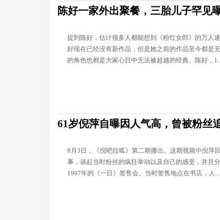
陈好一家外出聚餐，三胎儿子罕见
提到陈好，估计很多人都能想到《粉红女郎》的万人
好现在已经没有新作品，但是她之前的作品至今都是
的角色也都是大家心目中无法被超越的经典。陈好，1..
61岁倪萍自曝因人气高，曾被粉丝
8月3日，《倪吧拉呱》第二期播出。这期视频中倪萍
事，谈起当时粉丝的疯狂举动以及自己的感受，并且
1997年的《一日》签售会。当时签售地点在书店，人...