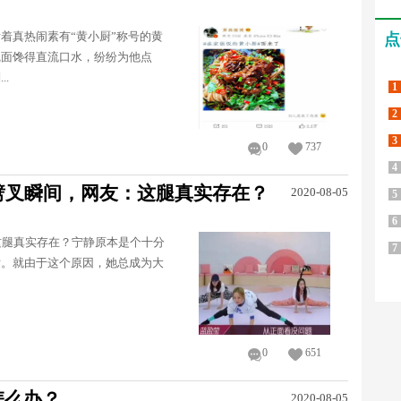
着真热闹素有“黄小厨”称号的黄
点
碗面馋得直流口水，纷纷为他点
.
1
2
3
0
737
4
劈叉瞬间，网友：这腿真实存在？
2020-08-05
5
6
这腿真实存在？宁静原本是个十分
7
话。就由于这个原因，她总成为大
0
651
怎么办？
2020-08-05