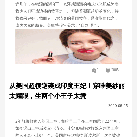
近几年，在韩流的影响下，光泽感满满的韩式水光肌成为美
妆达人们狂热追捧的妆容之一。但随着潮流趋势的变化，持
妆效果更好，妆面更干净清爽的雾面妆容，逐渐取而代之，
成为大家的新宠。英敏特报告显示，“自然”和“...
0
2005
从美国超模逆袭成印度王妃！穿唯美纱丽
太耀眼，生两个小王子太赞
2020-08-05
2年前梅根嫁入英国王室，和哈里王子在王室闹腾了22个月，
如今退出王室后依然不消停。其实像梅根这样嫁入别国王室
的人还真不止她一个。美国超模坎德拉·斯皮尔斯，这个被称