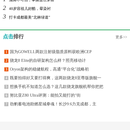
2
40岁容祖儿好酷，晕染衬
3
打卡成都最美“北林绿道”
点击
排行
更多>>
国为GOWELL两款注射级脂质原料获欧洲CEP
1
骁龙8 Elite的自研架构怎么样？照亮移动计
2
Oryon架构的稳健航程，高通“平台化”战略初
3
既要拍得好又要打得爽，这两款骁龙8至尊版旗舰一
4
想换手机不知道怎么选？这几款骁龙旗舰机帮你把把
5
努比亚Z80 Ultra评测：能拍又能打的“街
6
劲豹蓄电池助燃星城拳魂！长沙9:6力克成都，主
7