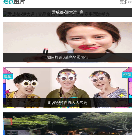
热点
图片
更多>>
爱成都▪迎大运 | 壹
如何打造0油光的雾面仙
61岁倪萍自曝因人气高