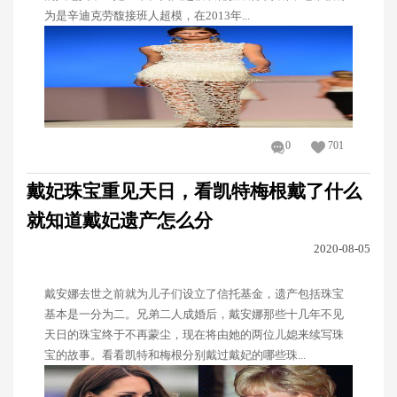
为是辛迪克劳馥接班人超模，在2013年...
0
701
戴妃珠宝重见天日，看凯特梅根戴了什么
就知道戴妃遗产怎么分
2020-08-05
戴安娜去世之前就为儿子们设立了信托基金，遗产包括珠宝
基本是一分为二。兄弟二人成婚后，戴安娜那些十几年不见
天日的珠宝终于不再蒙尘，现在将由她的两位儿媳来续写珠
宝的故事。看看凯特和梅根分别戴过戴妃的哪些珠...