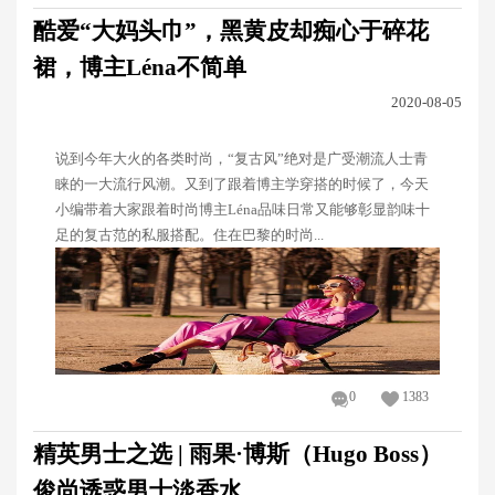
酷爱“大妈头巾”，黑黄皮却痴心于碎花
裙，博主Léna不简单
2020-08-05
说到今年大火的各类时尚，“复古风”绝对是广受潮流人士青
睐的一大流行风潮。又到了跟着博主学穿搭的时候了，今天
小编带着大家跟着时尚博主Léna品味日常又能够彰显韵味十
足的复古范的私服搭配。住在巴黎的时尚...
0
1383
精英男士之选 | 雨果·博斯（Hugo Boss）
俊尚诱惑男士淡香水