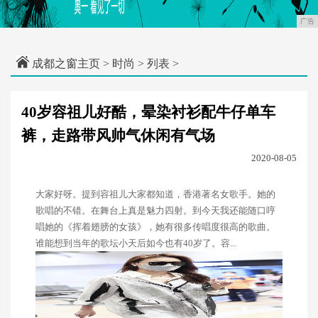
广告
成都之窗主页
>
时尚
> 列表 >
40岁容祖儿好酷，晕染衬衫配牛仔单车
裤，走路带风帅气休闲有气场
2020-08-05
大家好呀。提到容祖儿大家都知道，香港著名女歌手。她的
歌唱的不错。在舞台上真是魅力四射。到今天我还能随口哼
唱她的《挥着翅膀的女孩》，她有很多传唱度很高的歌曲。
谁能想到当年的歌坛小天后如今也有40岁了。容...