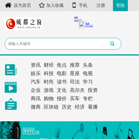
设为首页
加入收藏
手机
注册
登陆
资讯
财经
焦点
推荐
头条
娱乐
科技
电影
星座
电视
汽车
时尚
读书
司法
学习
企业
游戏
文化
高尔夫
投资
商讯
购物
报价
买车
专栏
微商
区块链
历史
经济
看播