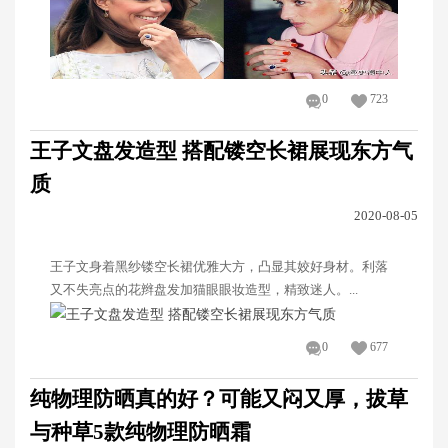
0
723
王子文盘发造型 搭配镂空长裙展现东方气
质
2020-08-05
王子文身着黑纱镂空长裙优雅大方，凸显其姣好身材。利落
又不失亮点的花辫盘发加猫眼眼妆造型，精致迷人。...
0
677
纯物理防晒真的好？可能又闷又厚，拔草
与种草5款纯物理防晒霜