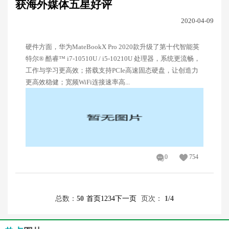
获海外媒体五星好评
2020-04-09
硬件方面，华为MateBookX Pro 2020款升级了第十代智能英
特尔® 酷睿™ i7-10510U / i5-10210U 处理器，系统更流畅，
工作与学习更高效；搭载支持PCIe高速固态硬盘，让创造力
更高效稳健；宽频WiFi连接速率高...
0
754
总数：
50
首页
1
2
3
4
下一页
页次：
1
/4