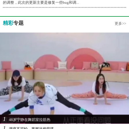
的调整，此次的更新主要是修复一些bug和调...
精彩
专题
更多>>
1
48岁宁静在舞蹈室拉筋热
1
溜肩不可怕，掌握这些穿搭