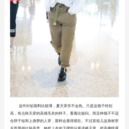
这件衬衫面料比较薄，夏天穿并不会热。只是这领子特别
高，有点秋天穿的高领毛衣的样子。看着比较闷。而且种领子不适
合脖子短和上身胖的人穿，那样会显得很壮。不过容祖儿这身材穿
反而显得比较高贵。她把上衣的下摆部分塞进裤子里，把高腰线露