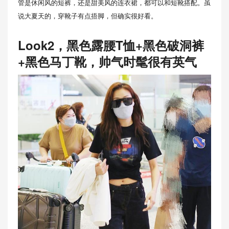
管是休闲风的短裤，还是甜美风的连衣裙，都可以和短靴搭配。虽
说大夏天的，穿靴子有点捂脚，但确实很好看。
Look2，黑色露腰T恤+黑色破洞裤
+黑色马丁靴，帅气时髦很有英气