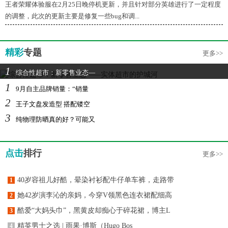
王者荣耀体验服在2月25日晚停机更新，并且针对部分英雄进行了一定程度
的调整，此次的更新主要是修复一些bug和调...
精彩
专题
更多>>
1
综合性超市：新零售业态—
1
9月自主品牌销量：“销量
2
王子文盘发造型 搭配镂空
3
纯物理防晒真的好？可能又
点击
排行
更多>>
40岁容祖儿好酷，晕染衬衫配牛仔单车裤，走路带
1
她42岁演李沁的亲妈，今穿V领黑色连衣裙配细高
2
酷爱“大妈头巾”，黑黄皮却痴心于碎花裙，博主L
3
精英男士之选 | 雨果·博斯（Hugo Bos
4