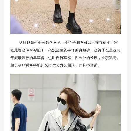
这衬衫是件中长款的衬衫，小个子朋友可以当连衣裙穿。容
祖儿给这件衬衫配了一条浅蓝色的牛仔紧身短裤，这裤子也是这两
年流最流行的单车裤，也叫自行车裤。四五分的长度，比较紧身。
和长款的衬衫搭配起来得体大方又和谐，而且很舒适。