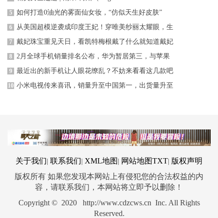
如何打造0油光的雾面仙女妆，“仿似天生好皮肤”
5
从美国超模逆袭成印度王妃！穿唯美纱丽太耀眼，生
6
戴妃珠宝重见天日，看凯特梅根戴了什么就知道戴妃
7
2月全球手机销量排名公布，华为暂居第三，与苹果
8
最近出的新手机让人眼花缭乱？不妨来看看这几款吧
9
小米电视传来喜讯，销量升至中国第一，出货量升至
10
关于我们
联系我们
XML地图
网站地图
TXT
版权声明
|
|
|
|
版权所有 如果您发现本网站上有侵犯您的合法权益的内
容，请联系我们，本网站将立即予以删除！
Copyright © 2020 http://www.cdzcws.cn Inc. All Rights
Reserved.