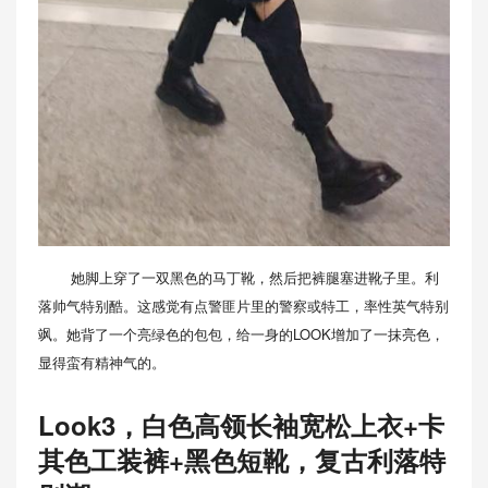
她脚上穿了一双黑色的马丁靴，然后把裤腿塞进靴子里。利
落帅气特别酷。这感觉有点警匪片里的警察或特工，率性英气特别
飒。她背了一个亮绿色的包包，给一身的LOOK增加了一抹亮色，
显得蛮有精神气的。
Look3，白色高领长袖宽松上衣+卡
其色工装裤+黑色短靴，复古利落特