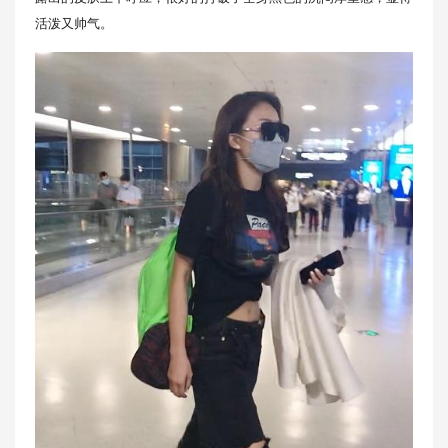
活泼又帅气。