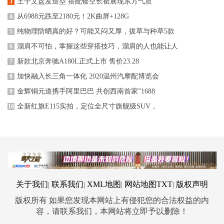
王子文盘发造型 搭配镂空长裙展现东方气质
3
从6988元跌至2180元！2K曲屏+128G
4
纯物理防晒真的好？可能又闷又厚，拔草与种草5款
5
溜肩不可怕，掌握这些穿搭技巧，溜肩的人也能让人
6
新款北京奔驰A180L正式上市 售价23.28
7
加快融入长三角一体化 2020温州汽摩配博览会
8
金辉铜元道携手阿里巴巴 共创西南首家”1688
9
全新红旗E115实拍，定位全尺寸旗舰级SUV，
10
关于我们
联系我们
XML地图
网站地图
TXT
版权声明
|
|
|
|
版权所有 如果您发现本网站上有侵犯您的合法权益的内
容，请联系我们，本网站将立即予以删除！