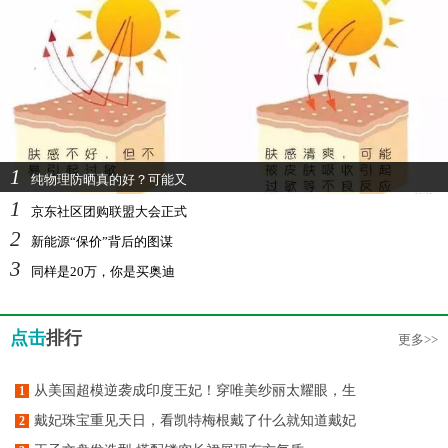
1
纯物理防晒真的好？可能又
1
京东社区团购联盟大会正式
2
新能源“保价”背后的图谋
3
同样是20万，你是买奥迪
点击
排行
更多>>
从美国超模逆袭成印度王妃！穿唯美纱丽太耀眼，生
1
戴妃珠宝重见天日，看凯特梅根戴了什么就知道戴妃
2