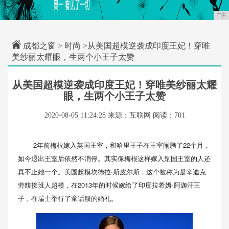
广告
成都之窗
>
时尚
>从美国超模逆袭成印度王妃！穿唯
美纱丽太耀眼，生两个小王子太赞
从美国超模逆袭成印度王妃！穿唯美纱丽太耀
眼，生两个小王子太赞
2020-08-05 11:24:28
来源：互联网
阅读：701
2年前梅根嫁入英国王室，和哈里王子在王室闹腾了22个月，
如今退出王室后依然不消停。其实像梅根这样嫁入别国王室的人还
真不止她一个。美国超模坎德拉·斯皮尔斯，这个被称为是辛迪克
劳馥接班人超模，在2013年的时候嫁给了印度拉希姆·阿迦汗王
子，在瑞士举行了童话般的婚礼。