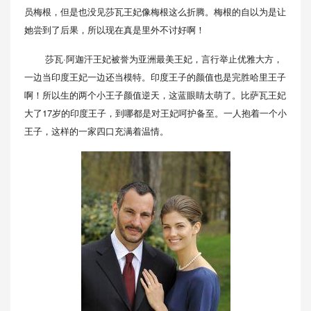
员梅根，但是也没见莎瓦王妃像梅根这么折腾。梅根的自以为是让
她尝到了后果，所以现在真是里外不讨好啊！
莎瓦·阿迦汗王妃被誉为亚洲最美王妃，言行举止优雅大方，
一边当印度王妃一边还当模特。印度王子的颜值也是完胜哈里王子
啊！所以生的两个小王子颜值逆天，这蓝眼睛太萌了。比萨瓦王妃
大了17岁的印度王子，到哪都是对王妃呵护备至。一人抱着一个小
王子，这样的一家四口充满着温情。