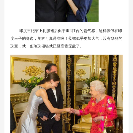
印度王妃穿上礼服裙后似乎重回T台的霸气感，这样依偎在印
度王子的身边，笑容可真是甜啊！蓝裙似乎更加大气，没有华丽的
珠宝，就一条珍珠项链就已经高贵无敌了。