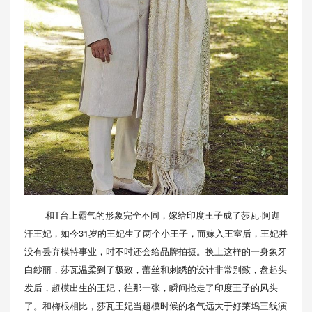
和T台上霸气的形象完全不同，嫁给印度王子成了莎瓦·阿迦
汗王妃，如今31岁的王妃生了两个小王子，而嫁入王室后，王妃并
没有丢弃模特事业，时不时还会给品牌拍摄。换上这样的一身象牙
白纱丽，莎瓦温柔到了极致，蕾丝和刺绣的设计非常别致，盘起头
发后，超模出生的王妃，往那一张，瞬间抢走了印度王子的风头
了。和梅根相比，莎瓦王妃当超模时候的名气远大于好莱坞三线演