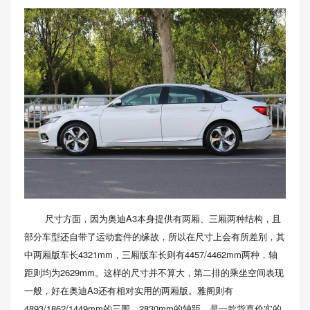
尺寸方面，因为奥迪A3本身提供有两厢、三厢两种结构，且
部分车型还自带了运动套件的缘故，所以在尺寸上会有所差别，其
中两厢版车长4321mm，三厢版车长则有4457/4462mm两种，轴
距则均为2629mm。这样的尺寸并不算大，第二排的乘坐空间表现
一般，好在奥迪A3还有相对实用的两厢版。雅阁则有
4893/1862/1449mm的三围、2830mm的轴距，是一款货真价实的