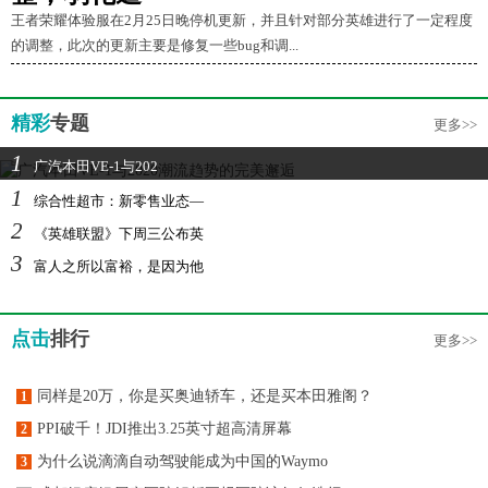
王者荣耀体验服在2月25日晚停机更新，并且针对部分英雄进行了一定程度
的调整，此次的更新主要是修复一些bug和调...
精彩
专题
更多>>
1
广汽本田VE-1与202
1
综合性超市：新零售业态—
2
《英雄联盟》下周三公布英
3
富人之所以富裕，是因为他
点击
排行
更多>>
同样是20万，你是买奥迪轿车，还是买本田雅阁？
1
PPI破千！JDI推出3.25英寸超高清屏幕
2
为什么说滴滴自动驾驶能成为中国的Waymo
3