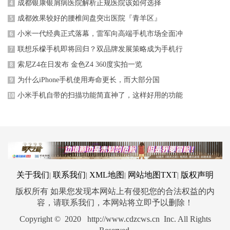
成都银康银屑病医院解析正规医院该如何选择
4
成都效果较好的腰椎间盘突出医院『青羊区』
5
小米一代经典正式落幕，雷军向高端手机市场全面冲
6
联想乐檬手机即将回归？双品牌发展策略成为手机行
7
索尼Z4在日发布 金色Z4 360度实拍一览
8
为什么iPhone手机使用寿命更长，而大部分国
9
小米手机自带的扫描功能简直神了，这样好用的功能
10
关于我们
联系我们
XML地图
网站地图
TXT
版权声明
|
|
|
|
版权所有 如果您发现本网站上有侵犯您的合法权益的内
容，请联系我们，本网站将立即予以删除！
Copyright © 2020 http://www.cdzcws.cn Inc. All Rights