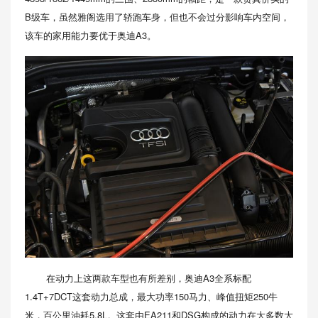
B级车，虽然雅阁选用了轿跑车身，但也不会过分影响车内空间，
该车的家用能力要优于奥迪A3。
在动力上这两款车型也有所差别，奥迪A3全系标配
1.4T+7DCT这套动力总成，最大功率150马力、峰值扭矩250牛
米，百公里油耗5.8L。这套由EA211和DSG构成的动力在大多数大