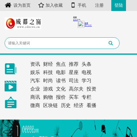
设为首页
加入收藏
手机
注册
登陆
资讯
财经
焦点
推荐
头条
娱乐
科技
电影
星座
电视
汽车
时尚
读书
司法
学习
企业
游戏
文化
高尔夫
投资
商讯
购物
报价
买车
专栏
微商
区块链
历史
经济
看播