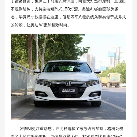
了镀铬修饰，也保证了前脸的辨识度，两侧大灯造型犀利，呈现出
不规则结构，支持选装矩阵式LED灯源。奥迪A3的侧面较为紧
凑，毕竟尺寸数据摆在这里，但是四平八稳的线条和类似于战斧式
的轮毂，让奥迪A3更加精致时尚。
雅阁则更注重动感，它同样选择了家族语言加持，格栅处覆
盖了大尺寸黑色饰板，两侧是羽翼大灯，档次感要比奥迪A3逊色