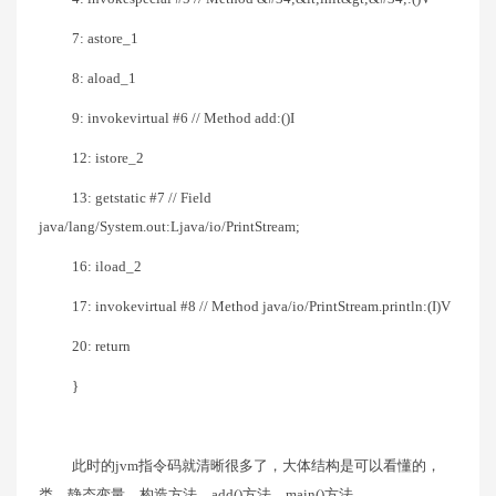
7: astore_1
8: aload_1
9: invokevirtual #6 // Method add:()I
12: istore_2
13: getstatic #7 // Field
java/lang/System.out:Ljava/io/PrintStream;
16: iload_2
17: invokevirtual #8 // Method java/io/PrintStream.println:(I)V
20: return
}
此时的jvm指令码就清晰很多了，大体结构是可以看懂的，
类、静态变量、构造方法、add()方法、main()方法。