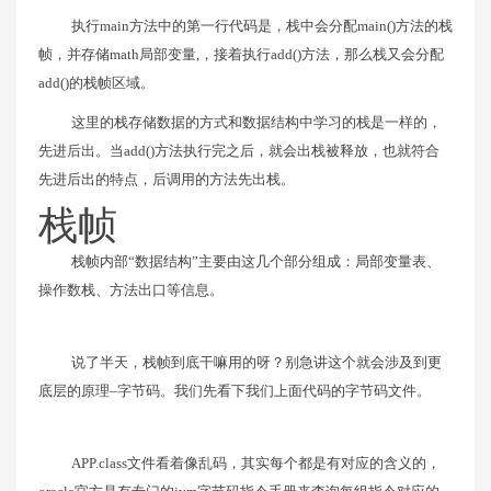
执行main方法中的第一行代码是，栈中会分配main()方法的栈
帧，并存储math局部变量,，接着执行add()方法，那么栈又会分配
add()的栈帧区域。
这里的栈存储数据的方式和数据结构中学习的栈是一样的，
先进后出。当add()方法执行完之后，就会出栈被释放，也就符合
先进后出的特点，后调用的方法先出栈。
栈帧
栈帧内部“数据结构”主要由这几个部分组成：局部变量表、
操作数栈、方法出口等信息。
说了半天，栈帧到底干嘛用的呀？别急讲这个就会涉及到更
底层的原理–字节码。我们先看下我们上面代码的字节码文件。
APP.class文件看着像乱码，其实每个都是有对应的含义的，