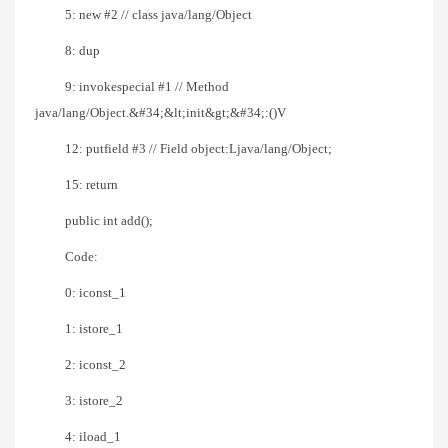
5: new #2 // class java/lang/Object
8: dup
9: invokespecial #1 // Method
java/lang/Object.&#34;&lt;init&gt;&#34;:()V
12: putfield #3 // Field object:Ljava/lang/Object;
15: return
public int add();
Code:
0: iconst_1
1: istore_1
2: iconst_2
3: istore_2
4: iload_1