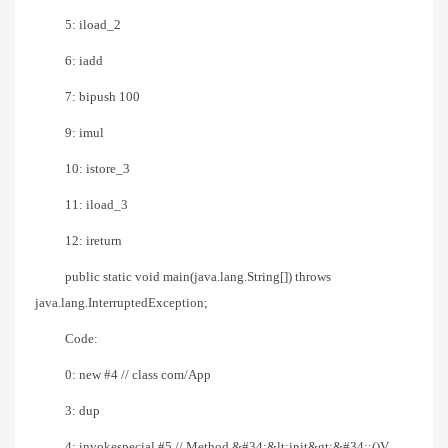
5: iload_2
6: iadd
7: bipush 100
9: imul
10: istore_3
11: iload_3
12: ireturn
public static void main(java.lang.String[]) throws
java.lang.InterruptedException;
Code:
0: new #4 // class com/App
3: dup
4: invokespecial #5 // Method &#34;&lt;init&gt;&#34;:()V