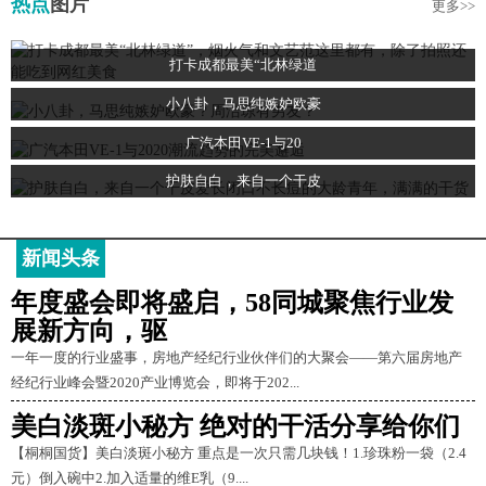
热点
图片
更多>>
打卡成都最美“北林绿道
小八卦，马思纯嫉妒欧豪
广汽本田VE-1与20
护肤自白，来自一个干皮
新闻头条
年度盛会即将盛启，58同城聚焦行业发
展新方向，驱
一年一度的行业盛事，房地产经纪行业伙伴们的大聚会——第六届房地产
经纪行业峰会暨2020产业博览会，即将于202...
美白淡斑小秘方 绝对的干活分享给你们
【桐桐国货】美白淡斑小秘方 重点是一次只需几块钱！1.珍珠粉一袋（2.4
元）倒入碗中2.加入适量的维E乳（9....