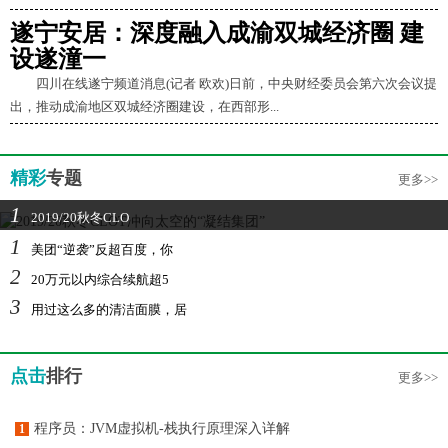
遂宁安居：深度融入成渝双城经济圈 建
设遂潼一
四川在线遂宁频道消息(记者 欧欢)日前，中央财经委员会第六次会议提
出，推动成渝地区双城经济圈建设，在西部形...
精彩
专题
更多>>
1
2019/20秋冬CLO
1
美团“逆袭”反超百度，你
2
20万元以内综合续航超5
3
用过这么多的清洁面膜，居
点击
排行
更多>>
程序员：JVM虚拟机-栈执行原理深入详解
1