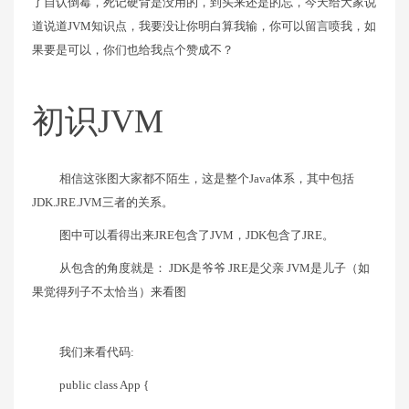
了自认倒霉，死记硬背是没用的，到头来还是的忘，今天给大家说
道说道JVM知识点，我要没让你明白算我输，你可以留言喷我，如
果要是可以，你们也给我点个赞成不？
初识JVM
相信这张图大家都不陌生，这是整个Java体系，其中包括
JDK.JRE.JVM三者的关系。
图中可以看得出来JRE包含了JVM，JDK包含了JRE。
从包含的角度就是： JDK是爷爷 JRE是父亲 JVM是儿子（如
果觉得列子不太恰当）来看图
我们来看代码:
public class App {