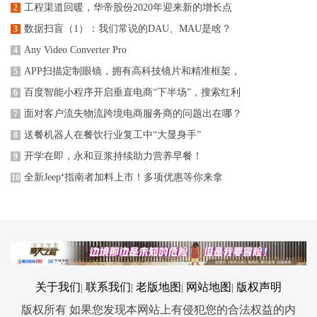
工程渠道回暖，华帝股份2020年迎来新的增长点
2
数据扫盲（1）：我们常说的DAU、MAU是啥？
3
Any Video Converter Pro
4
APP扫描定制眼镜，拥有高科技镜片和精准框架，
5
百度智能小程序开启垂直电商“下半场”，搜索红利
6
面对客户流失物流跨境电商服务商的问题出在哪？
7
送餐机器人在餐饮行业复工中“大显身手”
8
开学在即，永和豆浆持续助力营养早餐！
9
全新Jeep⁺指南者加料上市！多项优惠等你来拿
10
关于我们
联系我们
老版地图
网站地图
版权声明
|
|
|
|
版权所有 如果您发现本网站上有侵犯您的合法权益的内