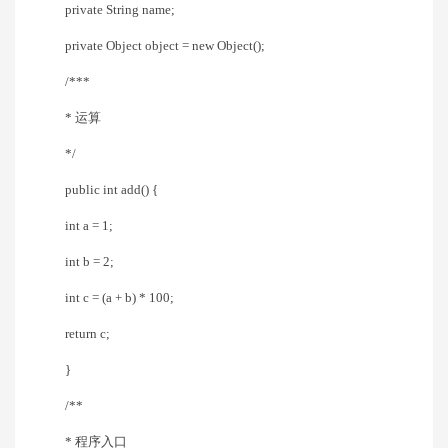
private String name;
private Object object = new Object();
/***
* 运算
*/
public int add() {
int a = 1;
int b = 2;
int c = (a + b) * 100;
return c;
}
/**
* 程序入口