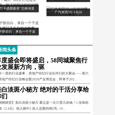
打卡成都最美“北林绿道
广汽本田VE-1与20
护肤自白，来自一个干皮
新闻头条
年度盛会即将盛启，58同城聚焦行
业发展新方向，驱
年一度的行业盛事，房地产经纪行业伙伴们的大聚会——第六
房地产经纪行业峰会暨2020产业博览会，即将于202...
美白淡斑小秘方 绝对的干活分享给
你们
桐桐国货】美白淡斑小秘方 重点是一次只需几块钱！1.珍珠粉
袋（2.4元）倒入碗中2.加入适量的维E乳（9....