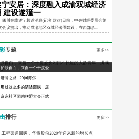
遂宁安居：深度融入成渝双城经济
圈 建设遂潼一
川在线遂宁频道消息(记者 欧欢)日前，中央财经委员会第
次会议提出，推动成渝地区双城经济圈建设，在西部形...
彩
专题
更多>>
护肤自白，来自一个干皮爱
进阶之路 | 20问海尔
用过这么多的清洁面膜，居
京东社区团购联盟大会正式
击
排行
更多>>
工程渠道回暖，华帝股份2020年迎来新的增长点