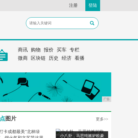
注册
登陆
商讯
购物
报价
买车
专栏
微商
区块链
历史
经济
看播
广告
点
图片
更多>>
小八卦，马思纯嫉妒欧豪