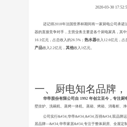
2020-03-30 17:52:
还记得2018年法国世界杯期间有一家厨电公司承
器的直接竞争对手，主营业务主要是各个厨电家具，其中
16.1亿元，占总收入的26.5%；
热水器
收入12.6亿元，占
产品
收入2.2亿元，
其他
收入1亿元。
一、厨电知名品牌，
华帝股份有限公司自 1992 年创立至今，专注厨
壁挂炉、洗碗机、蒸烤一体机、蒸箱、烤箱、消毒柜、净
公司实行&#34;华帝&#34;&#34;百得&#34;
居品牌—&#34;华帝家居&#34;专注于整体厨房、全屋定制