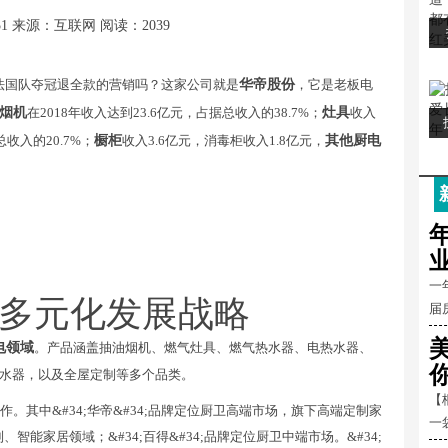
51
来源：互联网
阅读：2039
诺法国队夺冠退全款的营销吗？这家公司就是
华帝股份
，它是老板电
烟机
在2018年收入达到23.6亿元，占据总收入的38.7%；
灶具
收入
总收入的20.7%；
橱柜
收入3.6亿元，消毒柜收入1.8亿元，
其他厨电
一
多元化发展战略
届
电领域
。产品涵盖抽油烟机、燃气灶具、燃气热水器、电热水器、
水器，以及全屋定制等多个品类。
【
双品牌运作。其中&#34;华帝&#34;品牌定位厨卫高端市场，旗下高端定制家
一
、智能家居领域；&#34;百得&#34;品牌定位厨卫中端市场。&#34;