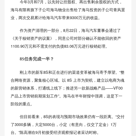
今年3月和7月，以先转让控股权、再出售剩余股权的方式，
海马有限将旗下子公司海马物业出售给了海马投资的子公司青风置
业，两次交易累计给海马汽车带来9300万元的收益。
作为资产清理的一部分，8月22日，海马汽车董事会通过了
《关于核销资产的议案》，同意公司对部分确认不能收回的资产
1100.90万元和不需支付的负债83.06万元进行核销处理。
8S任务完成一半？
刚上市的新车8S和正在进行的渠道变革被海马寄予厚望。“整
合网络资源，聚集核心区域。以 8S 上市为契机，建立以电商为魂
的新营销体系，打通线上线下；推进另一款新战略产品——VF00
产品上市营销前期策划工作”。海马在半年财报中强调，这是下一
阶段的重点。
但目前看来，8S的表现与预期市场效果仍有一段距离。“交付
了3000多辆，大定5000台，小定（有意向，仅交了定金）1万
台。”陈高潮在9月初接受经济观察报记者采访时称。