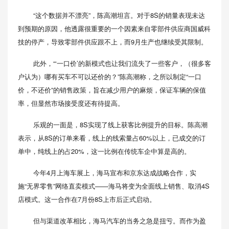
“这个数据并不漂亮”，陈高潮坦言。对于8S的销量表现未达
到预期的原因，他透露很重要的一个因素来自零部件供应商国威科
技的停产，导致零部件供应跟不上，而9月生产也继续受其限制。
此外，“‘一口价’的新模式也让我们流失了一些客户，（很多客
户认为）哪有买车不可以还价的？”陈高潮称，之所以制定“一口
价，不还价”的销售政策，旨在减少用户的麻烦，保证车辆的保值
率，但显然市场接受度还有待提高。
乐观的一面是，8S实现了线上获客比例提升的目标。陈高潮
表示，从8S的订单来看，线上的线索量占60%以上，已成交的订
单中，纯线上的占20%，这一比例在传统车企中算是高的。
今年4月上海车展上，海马宣布和京东达成战略合作，实
施“无界零售”网络直卖模式——海马将变为全面线上销售、取消4S
店模式。这一合作在7月份8S上市后正式启动。
但与渠道改革相比，海马汽车的当务之急是扭亏。而作为盈