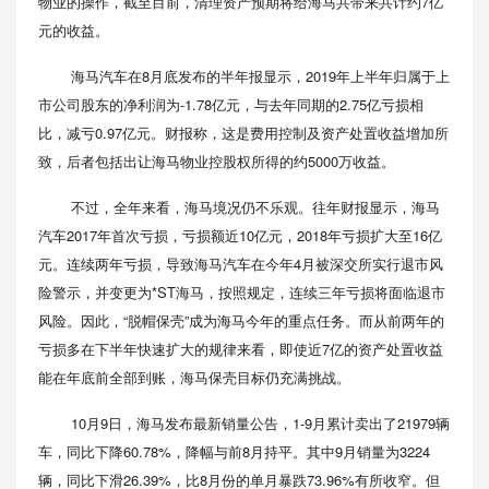
物业的操作，截至目前，清理资产预期将给海马共带来共计约7亿
元的收益。
海马汽车在8月底发布的半年报显示，2019年上半年归属于上
市公司股东的净利润为-1.78亿元，与去年同期的2.75亿亏损相
比，减亏0.97亿元。财报称，这是费用控制及资产处置收益增加所
致，后者包括出让海马物业控股权所得的约5000万收益。
不过，全年来看，海马境况仍不乐观。往年财报显示，海马
汽车2017年首次亏损，亏损额近10亿元，2018年亏损扩大至16亿
元。连续两年亏损，导致海马汽车在今年4月被深交所实行退市风
险警示，并变更为*ST海马，按照规定，连续三年亏损将面临退市
风险。因此，“脱帽保壳”成为海马今年的重点任务。而从前两年的
亏损多在下半年快速扩大的规律来看，即使近7亿的资产处置收益
能在年底前全部到账，海马保壳目标仍充满挑战。
10月9日，海马发布最新销量公告，1-9月累计卖出了21979辆
车，同比下降60.78%，降幅与前8月持平。其中9月销量为3224
辆，同比下滑26.39%，比8月份的单月暴跌73.96%有所收窄。但