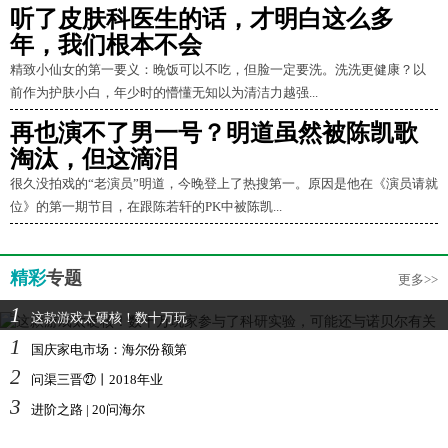
听了皮肤科医生的话，才明白这么多
年，我们根本不会
精致小仙女的第一要义：晚饭可以不吃，但脸一定要洗。洗洗更健康？以
前作为护肤小白，年少时的懵懂无知以为清洁力越强...
再也演不了男一号？明道虽然被陈凯歌
淘汰，但这滴泪
很久没拍戏的“老演员”明道，今晚登上了热搜第一。原因是他在《演员请就
位》的第一期节目，在跟陈若轩的PK中被陈凯...
精彩
专题
更多>>
1
这款游戏太硬核！数十万玩
1
国庆家电市场：海尔份额第
2
问渠三晋㉗丨2018年业
3
进阶之路 | 20问海尔