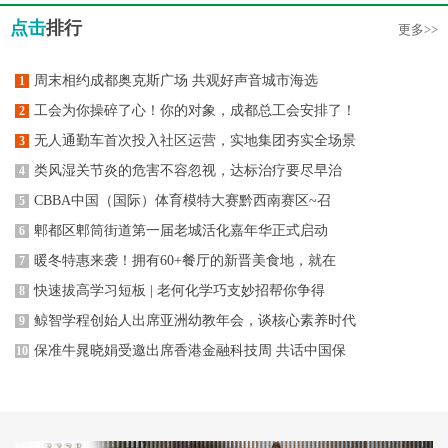
点击
排行
更多>>
周末相约成都奥克斯广场 共观好声音城市海选
1
工会为你操碎了心！你的对象，成都总工会安排了！
2
无人通勤车首次投入社区运营，实地集团夯实全场景
3
类风湿关节炎的危害不容忽视，达标治疗要尽早治
4
CBBA中国（国际）体育模特大赛黔西南赛区~召
5
郫都区郫筒街道第一届老城活化嘉年华正式启动
6
暖冬特惠来袭！拥有60+餐厅的新晋美食地，就在
7
快速拔高学习短板 | 老何化学巧支妙招帮你争得
8
鲸智学程创始人出席亚洲幼教年会，谈核心素养时代
9
保准牛晁晓娟受邀出席香港金融科技周 共话中国保
10