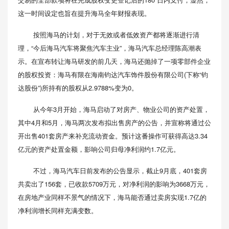
这一时间设定也旨在提升海马全年财报表现。
按照海马的计划，对于无效或者低效资产都将逐渐进行清
理，“今后海马汽车将聚焦汽车主业”，海马汽车总经理陈高潮表
示。在宣布转让海马研发的前几天，海马还抛掉了一项零部件企业
的股权投资：海马有限在海南钧达汽车饰件股份有限公司(下称“钧
达股份”)所持有的股权从2.9788%变为0。
从今年3月开始，海马启动了对房产、物业公司的资产处置，
其中4月和5月，海马两次发布拟出售房产的公告，并宣称将通过公
开出售401套房产来补充流动资金。预计这番操作可获得高达3.34
亿元的资产处置金额，影响公司归母净利润约1.7亿元。
不过，海马汽车日前发布的公告显示，截止9月底，401套房
共卖出了156套，已收款5709万元，对净利润的影响为3668万元，
在房地产业同样不景气的情况下，海马能否通过卖房实现1.7亿的
净利润增长同样充满变数。