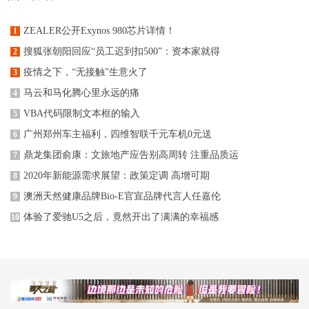
ZEALER公开Exynos 980芯片详情！
1
搜狐张朝阳回应“员工迟到扣500”：资本家就得
2
疫情之下，“无接触”生意火了
3
马云和马化腾心里永远的痛
4
VBA代码限制文本框的输入
5
广州郑州车主福利，四维智联千元车机0元送
6
鼎龙集团俞康：文旅地产应告别高周转 注重品质运
7
2020年新能源需求展望：政策定调 高增可期
8
澳洲天然健康品牌Bio-E官宣品牌代言人任嘉伦
9
体验了爱驰U5之后，竟然开出了满满的幸福感
10