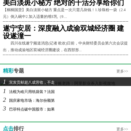
美白淡斑小秘方 绝对的干活分享给你们
【桐桐国货】美白淡斑小秘方 重点是一次只需几块钱！1.珍珠粉一袋（2.4
元）倒入碗中2.加入适量的维E乳（9....
遂宁安居：深度融入成渝双城经济圈 建
设遂潼一
四川在线遂宁频道消息(记者 欧欢)日前，中央财经委员会第六次会议提
出，推动成渝地区双城经济圈建设，在西部形...
精彩
专题
更多>>
1
宣发贡献超八成营收，不走
1
法棍为啥只用纸袋装？法国
2
国庆家电市场：海尔份额第
3
巴菲特点破中国股市：如果
点击
排行
更多>>