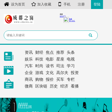
设为首页
加入收藏
手机
注册
登陆
资讯
财经
焦点
推荐
头条
娱乐
科技
电影
星座
电视
汽车
时尚
读书
司法
学习
企业
游戏
文化
高尔夫
投资
商讯
购物
报价
买车
专栏
微商
区块链
历史
经济
看播