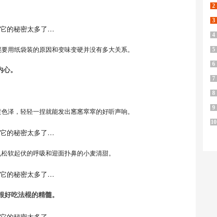
2
3
4
棍要用纸袋装的原因和变味变硬并没有多大关系。
5
6
内心。
7
8
9
黄色泽，轻轻一捏就能发出窸窸窣窣的好听声响。
10
见松软起伏的呼吸和迎面扑鼻的小麦清甜。
根好吃法棍的精髓。