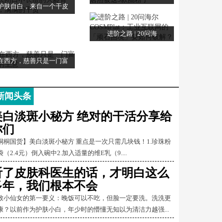
护肤自白，来自一个干皮
进阶之路 | 20问海
在西方，慈善只是一门富
新闻头条
美白淡斑小秘方 绝对的干活分享给
你们
桐桐国货】美白淡斑小秘方 重点是一次只需几块钱！1.珍珠粉
袋（2.4元）倒入碗中2.加入适量的维E乳（9....
听了皮肤科医生的话，才明白这么
多年，我们根本不会
致小仙女的第一要义：晚饭可以不吃，但脸一定要洗。洗洗更
康？以前作为护肤小白，年少时的懵懂无知以为清洁力越强...