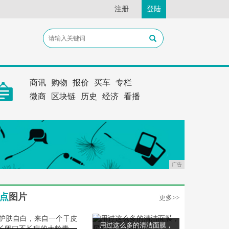
注册
登陆
商讯
购物
报价
买车
专栏
微商
区块链
历史
经济
看播
广告
点
图片
更多>>
用过这么多的清洁面膜，