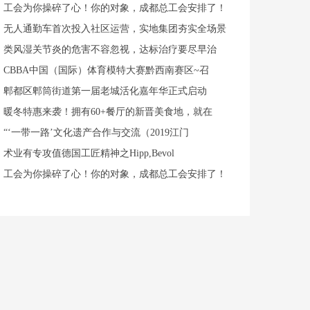
工会为你操碎了心！你的对象，成都总工会安排了！
无人通勤车首次投入社区运营，实地集团夯实全场景
类风湿关节炎的危害不容忽视，达标治疗要尽早治
CBBA中国（国际）体育模特大赛黔西南赛区~召
郫都区郫筒街道第一届老城活化嘉年华正式启动
暖冬特惠来袭！拥有60+餐厅的新晋美食地，就在
“‘一带一路’文化遗产合作与交流（2019江门
术业有专攻值德国工匠精神之Hipp,Bevol
工会为你操碎了心！你的对象，成都总工会安排了！