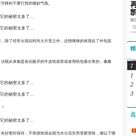
岁月静好不要打扰的微妙气氛。
很
《
重，除了经常出现在时尚大片里之外，还悄咪咪的体现在了外包装
精
，法棍从来都是装在敞开的牛皮纸袋里或者用纸包着出售的，像酱
1
1
2
3
？！
点
1
子夹好密封保存，不然很快就会因为水分流失而变硬变味，难以下咽