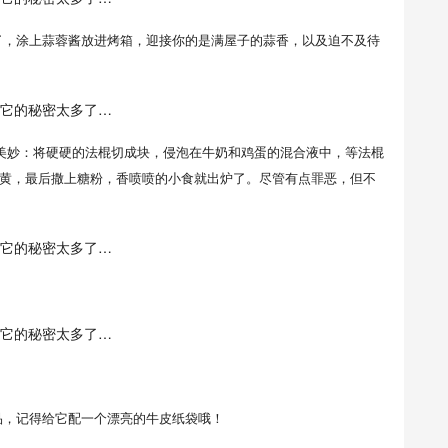
了，涂上蒜蓉酱放进烤箱，迎接你的是满屋子的蒜香，以及迫不及待
du）的美妙：将硬硬的法棍切成块，侵泡在牛奶和鸡蛋的混合液中，等法棍
黄，最后撒上糖粉，香喷喷的小食就出炉了。尽管有点罪恶，但不
品，记得给它配一个漂亮的牛皮纸袋哦！