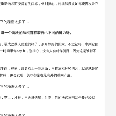
淀重新结晶而变得有失口感，但别担心，烤箱和微波炉都能再次让它
，
每一个阶段的法棍都有着自己不同的魔力呀。
棍，装成巴黎人优雅的样子，岁月静好的回家。不过记得，拿到它的
时间跟你say hi，别担心，没有人会对你侧目，因为这是谁都不
锅牛肉，鸡翅，或者煮上一碗浓汤，再将法棍轻轻切片，就是就是简
抹掉，你会发现，美味都是在最意外的瞬间产生。
腿，芝士，沙拉，再丢进烤箱，叮咚，你的法式三明治午餐已经就