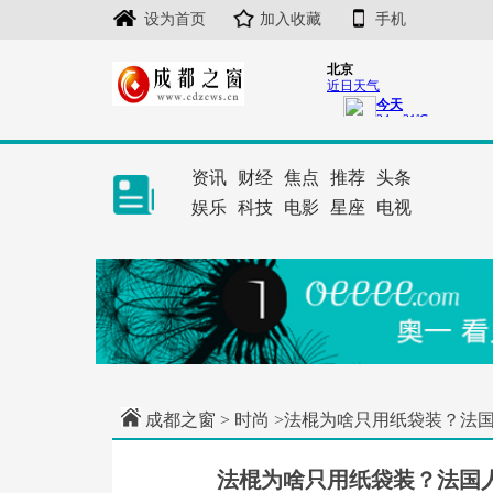
设为首页
加入收藏
手机
资讯
财经
焦点
推荐
头条
娱乐
科技
电影
星座
电视
成都之窗
>
时尚
>法棍为啥只用纸袋装？法
法棍为啥只用纸袋装？法国