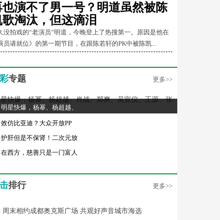
再也演不了男一号？明道虽然被陈
凯歌淘汰，但这滴泪
久没拍戏的“老演员”明道，今晚登上了热搜第一。原因是他在
演员请就位》的第一期节目，在跟陈若轩的PK中被陈凯...
彩
专题
更多>>
明星快爆，杨幂、杨超越、
效仿比亚迪？大众开放PP
护肝但是不保肾！二次元放
在西方，慈善只是一门富人
击
排行
更多>>
周末相约成都奥克斯广场 共观好声音城市海选