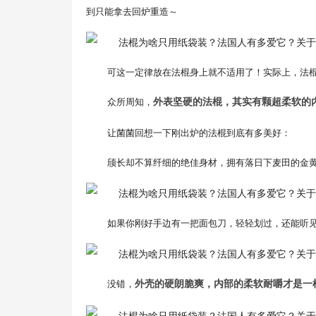
到只能拿去回炉重造～
可这一定律放在法棍身上就不适用了！实际上，法
众所周知，
外表坚硬的法棍，其实有颗超柔软的
让菌菌回想一下刚出炉的法棍到底有多美好：
颀长却不算纤细的绝佳身材，拥有落日下麦田的金
如果你刚好手边有一把面包刀，轻轻划过，还能听
没错，
外壳的硬朗脆爽，内部的柔软耐嚼才是一