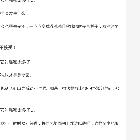
袋里会发生什么！
让金色褪去光泽，一点点变成湿漉漉且软绵绵的丧气样子，灰溜溜的
不接受！
买先吃才是美食家。
以延长到出炉后24小时吧。如果一根法棍放上48小时都没吃完，那
，吃不下的时候别勉强，将面包切面朝下放进纸袋吧，这样至少能够