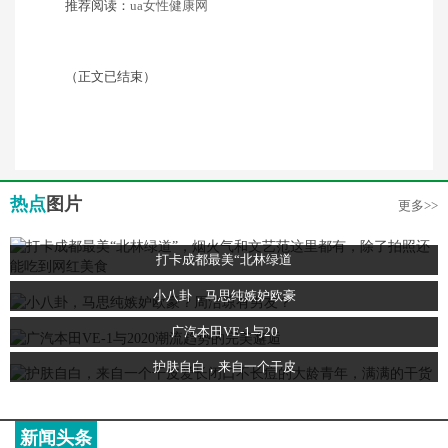
推荐阅读：
ua女性健康网
（正文已结束）
热点
图片
更多>>
打卡成都最美“北林绿道
小八卦，马思纯嫉妒欧豪
广汽本田VE-1与20
护肤自白，来自一个干皮
新闻头条