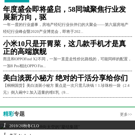
年度盛会即将盛启，58同城聚焦行业发
展新方向，驱
一年一度的行业盛事，房地产经纪行业伙伴们的大聚会——第六届房地产
经纪行业峰会暨2020产业博览会，即将于202...
小米10只是开胃菜，这几款手机才是真
正的高端旗舰
而且和OPPOFind X2不同，一加一直是走性价比路线的，可能同样的配置，
一加8 Pro相比OPPO Fin...
美白淡斑小秘方 绝对的干活分享给你们
【桐桐国货】美白淡斑小秘方 重点是一次只需几块钱！1.珍珠粉一袋（2.4
元）倒入碗中2.加入适量的维E乳（9....
精彩
专题
更多>>
1
2019/20秋冬CLO
1