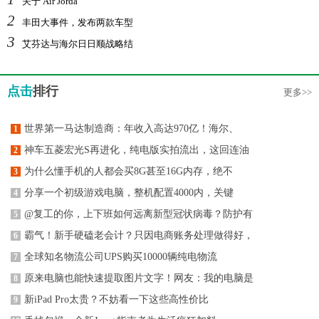
关于 Air Jorda
2
丰田大事件，发布两款车型
3
艾芬达与海尔日日顺战略结
点击
排行
更多>>
世界第一马达制造商：年收入高达970亿！海尔、
1
神车五菱宏光S再进化，纯电版实拍流出，这回连油
2
为什么懂手机的人都会买8G甚至16G内存，绝不
3
分享一个初级游戏电脑，整机配置4000内，关键
4
@复工的你，上下班如何远离新型冠状病毒？防护有
5
霸气！新手硬磕老会计？只因电商账务处理做得好，
6
全球知名物流公司UPS购买10000辆纯电物流
7
原来电脑也能快速提取图片文字！网友：我的电脑是
8
新iPad Pro太贵？不妨看一下这些高性价比
9