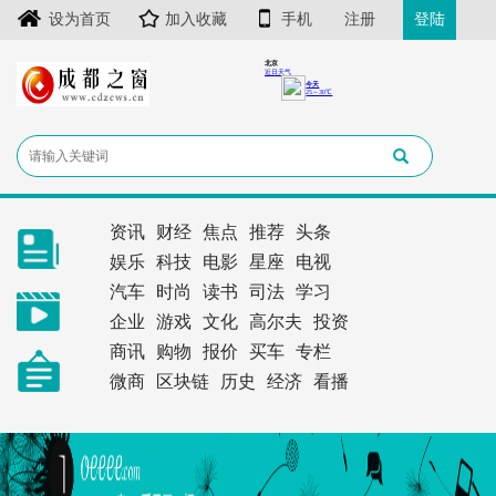
设为首页
加入收藏
手机
注册
登陆
资讯
财经
焦点
推荐
头条
娱乐
科技
电影
星座
电视
汽车
时尚
读书
司法
学习
企业
游戏
文化
高尔夫
投资
商讯
购物
报价
买车
专栏
微商
区块链
历史
经济
看播