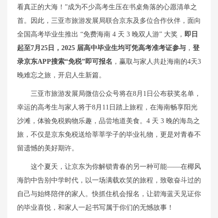
看真正的大海！”成为不少高考生压在书桌角落的心愿清单之
首。因此，三亚市旅游发展局联合京东及多位合作伙伴，面向
全国高考毕业生推出 “免费海南 4 天 3 晚双人游” 大奖，
即日
起至7月25日，2025 届高中毕业生均可凭高考准考证参与
，
登
录
京东APP搜索“免税”即可报名
，赢取与家人共赴海南的4天3
晚难忘之旅，开启人生新篇。
三亚市旅游发展局微信公众号将在8月1日公布获奖名单，
幸运的高考生与家人将于8月11日踏上旅程，在海南畅享阳光
沙滩，体验免税购物乐趣，品尝地道美食。4 天 3 晚的海岛之
旅，不仅是京东免税送给莘莘学子的毕业礼物，更是对青春不
留遗憾的美好期许。
这个夏天，让京东为你解锁青春的另一种可能——在椰风
海韵中告别中学时代，以一场满载欢笑的旅程，致敬奋斗过的
自己与始终陪伴的家人。快抓住机会报名，让碧海蓝天见证你
的毕业喜悦，和家人一起书写属于你们的无憾故事！