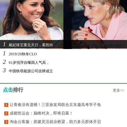
1
戴妃珠宝重见天日，看凯特
1
2019/20秋冬CLO
2
61岁倪萍自曝因人气高，
3
中国铁塔能源公司挂牌成立
点击
排行
更多>>
让青春没有遗憾！三亚旅发局联合京东邀高考学子免
1
成都世运会：巅峰对决，即将启幕！
2
淘金云客服：搭建灵活就业桥梁，助力多元群体开启
3