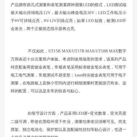
产品拥有插孔式测量和表笔测量两种测量LED的模式，LED测试端
最大输出持续电压12V，最大输出峰值电压30V；LED工作电压小
于9V可持续点亮，9V-12V闪烁点亮；如果 LED 短路，被测LED不
会发光，两个正极状态指示器将点亮。
不仅如此，UT15B MAX/UT17B MAX/UT18B MAX数字
万用表还十分注重用户体验。考虑到使用场景的需求，该系列产品
特意配备两套镀金表笔，常规表笔采用标准镀金笔尖表笔，可用于
电工电气测量，常规测试不易变形；1mm特尖镀金表笔可用于电子
测量，在电路板上及狭小空间内进行精细测量时更能游刃有余。这
样的配置，可以说是非常的惊喜与贴心。
在细节设计方面，产品采用LED屏+背光数显，背光亮度
二级可调，即使在黑暗环境下作业，测量结果依旧清晰可见。而支
撑架、独立电池仓、保护套以及选配磁性挂扣等贴心设计，也进一