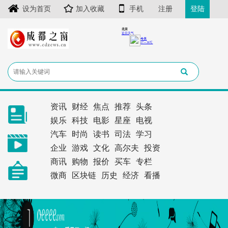
设为首页
加入收藏
手机
注册
登陆
资讯
财经
焦点
推荐
头条
娱乐
科技
电影
星座
电视
汽车
时尚
读书
司法
学习
企业
游戏
文化
高尔夫
投资
商讯
购物
报价
买车
专栏
微商
区块链
历史
经济
看播