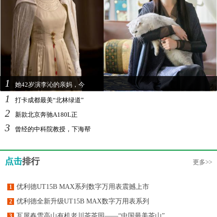
1
她42岁演李沁的亲妈，今
1
打卡成都最美“北林绿道”
2
新款北京奔驰A180L正
3
曾经的中科院教授，下海帮
点击
排行
更多>>
优利德UT15B MAX系列数字万用表震撼上市
1
优利德全新升级UT15B MAX数字万用表系列
2
瓦屋春雪高山有机老川茶茶园——“中国最美茶山”
3