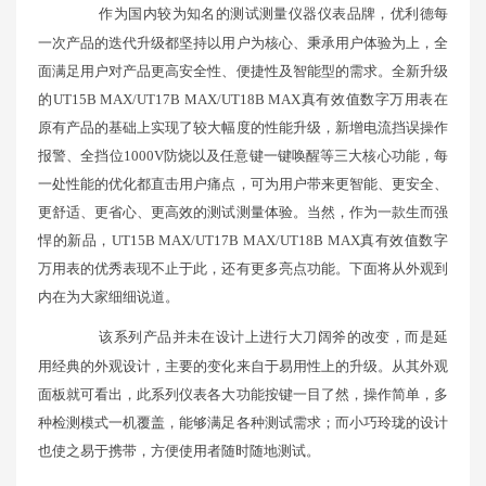
作为国内较为知名的测试测量仪器仪表品牌，优利德每
一次产品的迭代升级都坚持以用户为核心、秉承用户体验为上，全
面满足用户对产品更高安全性、便捷性及智能型的需求。全新升级
的UT15B MAX/UT17B MAX/UT18B MAX真有效值数字万用表在
原有产品的基础上实现了较大幅度的性能升级，新增电流挡误操作
报警、全挡位1000V防烧以及任意键一键唤醒等三大核心功能，每
一处性能的优化都直击用户痛点，可为用户带来更智能、更安全、
更舒适、更省心、更高效的测试测量体验。当然，作为一款生而强
悍的新品，UT15B MAX/UT17B MAX/UT18B MAX真有效值数字
万用表的优秀表现不止于此，还有更多亮点功能。下面将从外观到
内在为大家细细说道。
该系列产品并未在设计上进行大刀阔斧的改变，而是延
用经典的外观设计，主要的变化来自于易用性上的升级。从其外观
面板就可看出，此系列仪表各大功能按键一目了然，操作简单，多
种检测模式一机覆盖，能够满足各种测试需求；而小巧玲珑的设计
也使之易于携带，方便使用者随时随地测试。