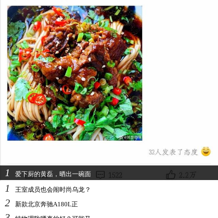
1
爱下厨的黄磊，晒出一碗面
1
王室成员也会闹时尚乌龙？
2
新款北京奔驰A180L正
3