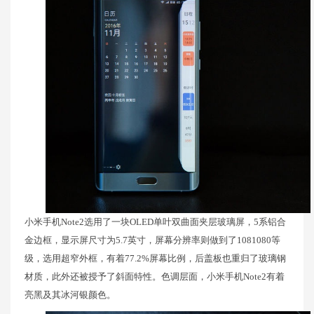
小米手机Note2选用了一块OLED单叶双曲面夹层玻璃屏，5系铝合
金边框，显示屏尺寸为5.7英寸，屏幕分辨率则做到了1081080等
级，选用超窄外框，有着77.2%屏幕比例，后盖板也重归了玻璃钢
材质，此外还被授予了斜面特性。色调层面，小米手机Note2有着
亮黑及其冰河银颜色。