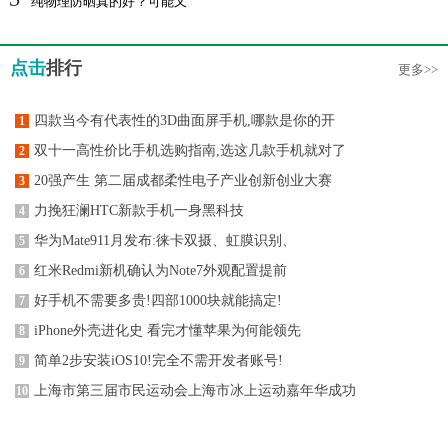
纯物理防晒真的好？可能又
点击
排行
更多>>
四款当今有代表性的3D曲面屏手机,哪款是你的开
1
双十一高性价比手机选购指南,选这几款手机就对了
2
20强产生 第二届成都柔性电子产业创新创业大赛
3
力挽狂澜HTC新款手机一身黑科技
4
华为Mate911月发布:徕卡双摄、虹膜识别、
5
红米Redmi新机确认为Note7外观配置提前
6
好手机不需要多贵!四部1000块就能搞定!
7
iPhone外壳进化史 看完才懂苹果为何能领先
8
简单2步安装iOS10!完全不需开发者账号!
9
上海市第三届市民运动会上海市冰上运动嘉年华成功
10