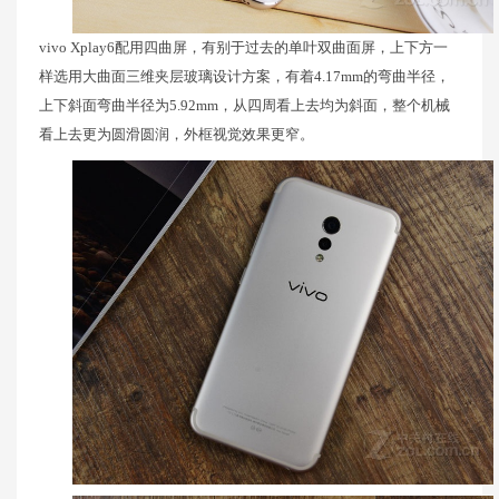
vivo Xplay6配用四曲屏，有别于过去的单叶双曲面屏，上下方一
样选用大曲面三维夹层玻璃设计方案，有着4.17mm的弯曲半径，
上下斜面弯曲半径为5.92mm，从四周看上去均为斜面，整个机械
看上去更为圆滑圆润，外框视觉效果更窄。