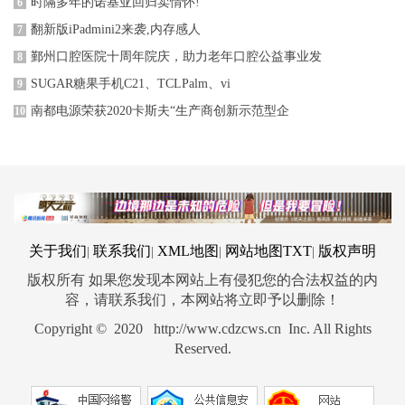
时隔多年的诺基亚回归卖情怀!
6
翻新版iPadmini2来袭,内存感人
7
鄞州口腔医院十周年院庆，助力老年口腔公益事业发
8
SUGAR糖果手机C21、TCLPalm、vi
9
南都电源荣获2020卡斯夫“生产商创新示范型企
10
关于我们
联系我们
XML地图
网站地图
TXT
版权声明
|
|
|
|
版权所有 如果您发现本网站上有侵犯您的合法权益的内
容，请联系我们，本网站将立即予以删除！
Copyright © 2020 http://www.cdzcws.cn Inc. All Rights
Reserved.