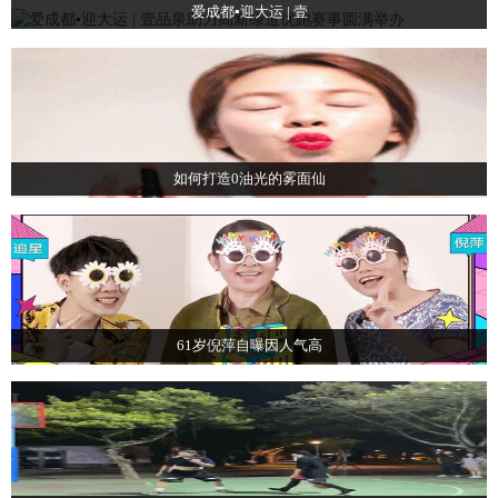
爱成都▪迎大运 | 壹
如何打造0油光的雾面仙
61岁倪萍自曝因人气高