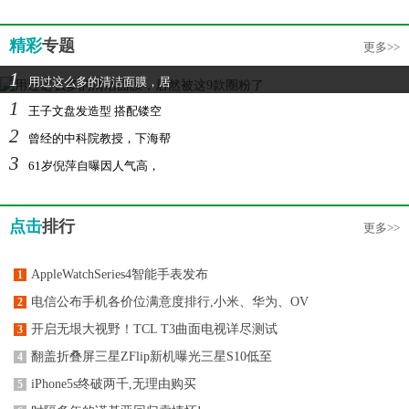
精彩
专题
更多>>
1
用过这么多的清洁面膜，居
1
王子文盘发造型 搭配镂空
2
曾经的中科院教授，下海帮
3
61岁倪萍自曝因人气高，
点击
排行
更多>>
AppleWatchSeries4智能手表发布
1
电信公布手机各价位满意度排行,小米、华为、OV
2
开启无垠大视野！TCL T3曲面电视详尽测试
3
翻盖折叠屏三星ZFlip新机曝光三星S10低至
4
iPhone5s终破两千,无理由购买
5