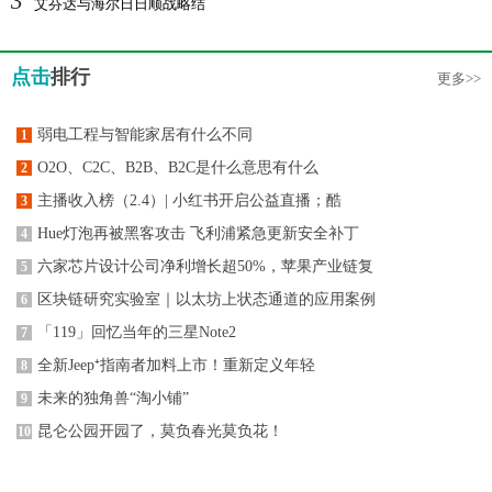
3
艾芬达与海尔日日顺战略结
点击
排行
更多>>
弱电工程与智能家居有什么不同
1
O2O、C2C、B2B、B2C是什么意思有什么
2
主播收入榜（2.4）| 小红书开启公益直播；酷
3
Hue灯泡再被黑客攻击 飞利浦紧急更新安全补丁
4
六家芯片设计公司净利增长超50%，苹果产业链复
5
区块链研究实验室｜以太坊上状态通道的应用案例
6
「119」回忆当年的三星Note2
7
全新Jeep⁺指南者加料上市！重新定义年轻
8
未来的独角兽“淘小铺”
9
昆仑公园开园了，莫负春光莫负花！
10