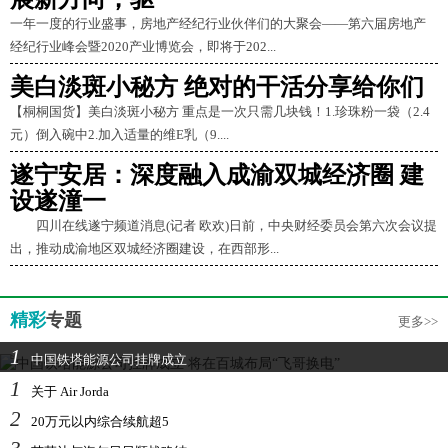
一年一度的行业盛事，房地产经纪行业伙伴们的大聚会——第六届房地产
经纪行业峰会暨2020产业博览会，即将于202...
美白淡斑小秘方 绝对的干活分享给你们
【桐桐国货】美白淡斑小秘方 重点是一次只需几块钱！1.珍珠粉一袋（2.4
元）倒入碗中2.加入适量的维E乳（9....
遂宁安居：深度融入成渝双城经济圈 建
设遂潼一
四川在线遂宁频道消息(记者 欧欢)日前，中央财经委员会第六次会议提
出，推动成渝地区双城经济圈建设，在西部形...
精彩
专题
更多>>
1
中国铁塔能源公司挂牌成立
1
关于 Air Jorda
2
20万元以内综合续航超5