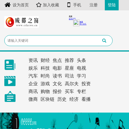
设为首页
加入收藏
手机
注册
登陆
资讯
财经
焦点
推荐
头条
娱乐
科技
电影
星座
电视
汽车
时尚
读书
司法
学习
企业
游戏
文化
高尔夫
投资
商讯
购物
报价
买车
专栏
微商
区块链
历史
经济
看播