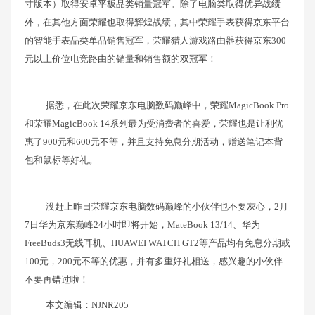
寸版本）取得安卓平板品类销量冠军。除了电脑类取得优异战绩
外，在其他方面荣耀也取得辉煌战绩，其中荣耀手表获得京东平台
的智能手表品类单品销售冠军，荣耀猎人游戏路由器获得京东300
元以上价位电竞路由的销量和销售额的双冠军！
据悉，在此次荣耀京东电脑数码巅峰中，荣耀MagicBook Pro
和荣耀MagicBook 14系列最为受消费者的喜爱，荣耀也是让利优
惠了900元和600元不等，并且支持免息分期活动，赠送笔记本背
包和鼠标等好礼。
没赶上昨日荣耀京东电脑数码巅峰的小伙伴也不要灰心，2月
7日华为京东巅峰24小时即将开始，MateBook 13/14、华为
FreeBuds3无线耳机、HUAWEI WATCH GT2等产品均有免息分期或
100元，200元不等的优惠，并有多重好礼相送，感兴趣的小伙伴
不要再错过啦！
本文编辑：NJNR205