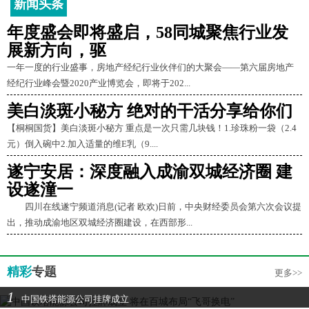
新闻头条
年度盛会即将盛启，58同城聚焦行业发
展新方向，驱
一年一度的行业盛事，房地产经纪行业伙伴们的大聚会——第六届房地产
经纪行业峰会暨2020产业博览会，即将于202...
美白淡斑小秘方 绝对的干活分享给你们
【桐桐国货】美白淡斑小秘方 重点是一次只需几块钱！1.珍珠粉一袋（2.4
元）倒入碗中2.加入适量的维E乳（9....
遂宁安居：深度融入成渝双城经济圈 建
设遂潼一
四川在线遂宁频道消息(记者 欧欢)日前，中央财经委员会第六次会议提
出，推动成渝地区双城经济圈建设，在西部形...
精彩
专题
更多>>
1
中国铁塔能源公司挂牌成立