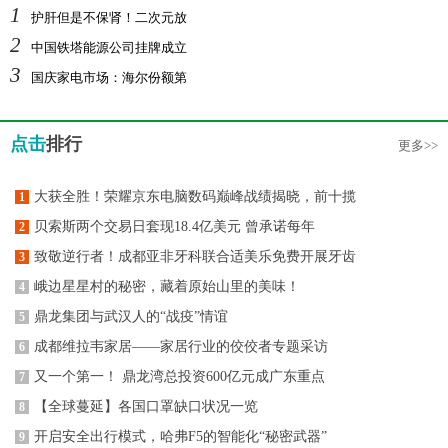
1
护肝但是不保肾！二次元放
2
中国铁塔能源公司挂牌成立
3
国庆家电市场：海尔份额第
点击
排行
更多>>
大获全胜！荣耀京东电脑数码巅峰战绩揭晓，前十揽
1
贝索斯两个交易日套现18.4亿美元 曾承诺每年
2
致敬逆行者！成都亚非牙科联合适美乐免费开展牙齿
3
峨边星星村的秘密，藏着原始山里的美味！
4
鼎龙集团与武汉人的“战疫”情谊
5
成都维拉韦家居——家居行业的佼佼者专题采访
6
又一个第一！ 鼎龙湾总投资600亿元成广东重点
7
【全球蔓延】各国口罩缺口状况一览
8
开启安全出行模式，哈弗F5的智能化“秘密武器”
9